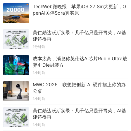
TechWeb微晚报：苹果iOS 27 Siri大更新，O
penAI关停Sora真实原
黄仁勋达沃斯实录：几千亿只是开胃菜，AI基
建还得再
1分钟前
成本太高，消息称英伟达AI芯片Rubin Ultra放
弃4-Die封装方
1小时前
MWC 2026：联想把创新 AI 硬件摆上你的办
公桌
1小时前
黄仁勋达沃斯实录：几千亿只是开胃菜，AI基
建还得再
1小时前