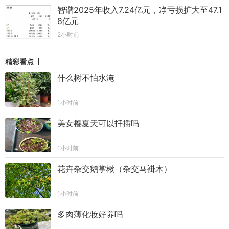
智谱2025年收入7.24亿元，净亏损扩大至47.1
8亿元
2小时前
精彩看点
什么树不怕水淹
1小时前
美女樱夏天可以扦插吗
1小时前
花卉杂交鹅掌楸（杂交马褂木）
1小时前
多肉薄化妆好养吗