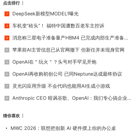
点击排行
DeepSeek新模型MODEL1曝光
车机变“砖头”！ 福特中国遭数百老车主控诉
消息称三星电子准备量产HBM4 已完成内部生产准备许可
苹果前AI主管信息已从官网撤下 但新任并未现身官网
OpenAI在＂玩火＂？头号对手罕见开炮
OpenAI再收购初创公司 已同Neptune达成最终协议
灵光闪应用升级 不会代码也能用AI生成小游戏
Anthropic CEO 暗讽谷歌、OpenAI：我们专心搞企业 AI，活得挺滋润
猜你喜欢
MWC 2026：联想把创新 AI 硬件摆上你的办公桌