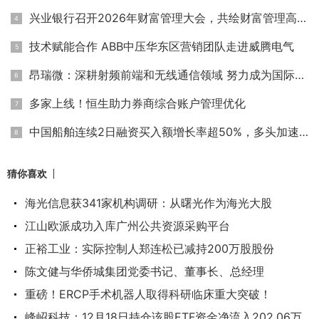
兴业银行召开2026年财富管理大会，共绘财富管理高质量发展新蓝
技术赋能合作 ABB中压华东区营销团队走进威腾电气
昂瑞微：深耕射频前端和无线通信领域 努力成为国际一流集成电
多家上线！恒生助力券商综合账户管理优化
中国船舶连续2日融资买入额增长率超50%，多头加速建仓
猜你喜欢
海光信息获341家机构调研：从曙光作为海光大股
江山欧派成功入库广州公共资源采购平台
正裕工业：实际控制人郑连松已减持200万股股份
陈文健与华侨城集团党委书记、董事长、总经理
重磅！ERCP手术机器人取得科研临床重大突破！
峰岹科技：12月18日持仓该股ETF资金净流入202.06万